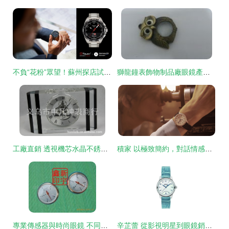
不負“花粉”眾望！蘇州探店試駕賽力斯華為智選SF5，智能座艙體驗驚艷，銷售顧問化身“眼鏡”專家
獅龍鐘表飾物制品廠眼鏡產品圖鑒 匠心工藝與時尚品味的融合
工廠直銷 透視機芯水晶不銹鋼材質鈦金座鐘特價現貨
積家 以極致簡約，對話情感深處
專業傳感器與時尚眼鏡 不同領域的優質供應商網絡
辛芷蕾 從影視明星到眼鏡銷售的行業典范