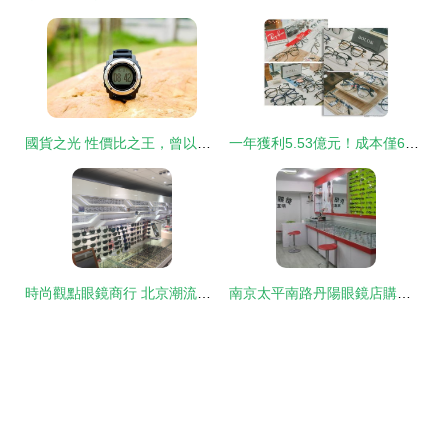
國貨之光 性價比之王，曾以三分之一價格挑戰佳明頌拓的運動手表傳奇
一年獲利5.53億元！成本僅6元的眼鏡片，明月為何敢賣千百元？——鏡片行業的“鐘表銷售”邏輯
時尚觀點眼鏡商行 北京潮流配鏡之選
南京太平南路丹陽眼鏡店購物指南 電話、地址、價格與營業時間一覽