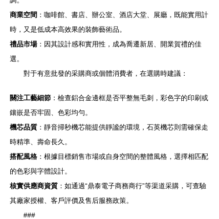
調。
商業空間
：咖啡館、書店、辦公室、酒店大堂、展廳，既能實用計
時，又是低成本高效果的裝飾藝術品。
禮品市場
：因其設計感和實用性，成為喬遷新居、開業賀禮的佳
選。
對于有意批發的采購商或個體消費者，在選購時建議：
關注工藝細節
：檢查鋁合金邊框是否平整無毛刺，彩色字的印刷或
鑲嵌是否牢固、色彩均勻。
機芯品質
：靜音掃秒機芯能提供靜謐的環境，石英機芯則需確保走
時精準、壽命長久。
搭配風格
：根據目標銷售市場或自身空間的整體風格，選擇相匹配
的色彩與字體設計。
核實供應商資質
：如通過“鼎泰電子商務商行”等渠道采購，可查驗
其廠家授權、客戶評價及售后服務政策。
###