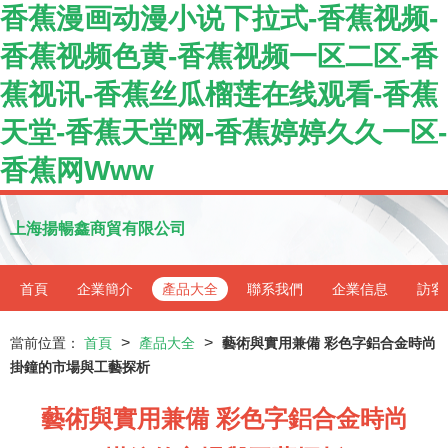
香蕉漫画动漫小说下拉式-香蕉视频-
香蕉视频色黄-香蕉视频一区二区-香
蕉视讯-香蕉丝瓜榴莲在线观看-香蕉
天堂-香蕉天堂网-香蕉婷婷久久一区-
香蕉网Www
上海揚暢鑫商貿有限公司
首頁
企業簡介
產品大全
聯系我們
企業信息
訪客
>
>
當前位置：
首頁
產品大全
藝術與實用兼備 彩色字鋁合金時尚
掛鐘的市場與工藝探析
藝術與實用兼備 彩色字鋁合金時尚