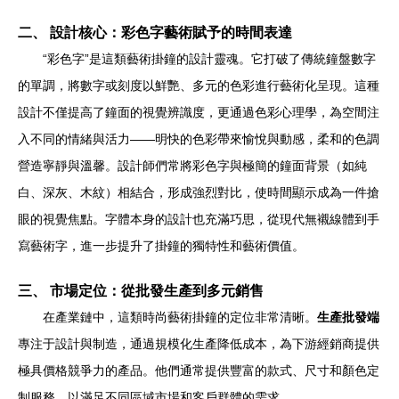
二、 設計核心：彩色字藝術賦予的時間表達
“彩色字”是這類藝術掛鐘的設計靈魂。它打破了傳統鐘盤數字
的單調，將數字或刻度以鮮艷、多元的色彩進行藝術化呈現。這種
設計不僅提高了鐘面的視覺辨識度，更通過色彩心理學，為空間注
入不同的情緒與活力——明快的色彩帶來愉悅與動感，柔和的色調
營造寧靜與溫馨。設計師們常將彩色字與極簡的鐘面背景（如純
白、深灰、木紋）相結合，形成強烈對比，使時間顯示成為一件搶
眼的視覺焦點。字體本身的設計也充滿巧思，從現代無襯線體到手
寫藝術字，進一步提升了掛鐘的獨特性和藝術價值。
三、 市場定位：從批發生產到多元銷售
在產業鏈中，這類時尚藝術掛鐘的定位非常清晰。
生產批發端
專注于設計與制造，通過規模化生產降低成本，為下游經銷商提供
極具價格競爭力的產品。他們通常提供豐富的款式、尺寸和顏色定
制服務，以滿足不同區域市場和客戶群體的需求。