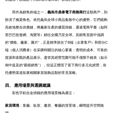
而作為銷售終端之一，
義烏市鼎泰電子商務商行
這類商戶，則
扮演了橋梁角色。依托義烏全球小商品集散中心的優勢，它們能夠
高效地整合供應鏈，將廠家生產的優質掛鐘，通過電商平臺（如阿
里巴巴批發網、淘寶等）銷往全國乃至全球。其銷售頁面中強調
的“價格、廠家、圖片”，正是精準抓住了B端（企業客戶）和部分C
端（個人消費者）在采購時關注的核心要素：透明的成本、可靠的
貨源和直觀的產品展示。盡管其經營范圍可能不僅限于鐘表（如示
例中提及的“眼鏡銷售”），但這正體現了當下商行多元化經營，依
托優勢渠道拓展相關家居裝飾品類的常見策略。
四、 應用場景與選購建議
彩色字鋁合金掛鐘的應用場景極為廣泛：
家居環境
：客廳、臥室、書房、餐廳的背景墻，瞬間提升空間格