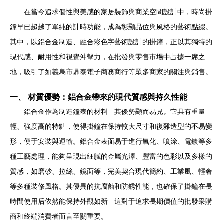
在當今追求個性與美感的家居裝飾與商業空間設計中，時尚掛
鐘早已超越了單純的計時功能，成為彰顯品位與風格的藝術點綴。
其中，以鋁合金制造、融合彩色字藝術設計的掛鐘，正以其獨特的
現代感、耐用性和視覺沖擊力，在批發與零售市場中占據一席之
地，吸引了如義烏市鼎泰電子商務商行等眾多商家的關注與銷售。
一、 材質優勢：鋁合金帶來的現代質感與持久性能
鋁合金作為制造鐘表的材料，其優勢顯而易見。它具有重量
輕、強度高的特點，使得掛鐘在保持較大尺寸和復雜造型的不易變
形，便于安裝與運輸。鋁合金表面易于進行氧化、噴涂、電鍍等多
種工藝處理，能夠呈現出細膩的金屬光澤、豐富的色彩以及多樣的
質感，如磨砂、拉絲、鏡面等，完美契合現代簡約、工業風、輕奢
等多種裝修風格。其優異的抗腐蝕和防銹性能，也確保了掛鐘在長
時間使用后依然能保持外觀如新，這對于追求長期價值的批發采購
商和終端消費者而言至關重要。