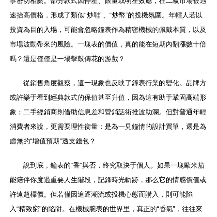
事密切相關。部分款式因停產、限量或明星效應，在二級市場被迅
速抬高價格，形成了類似“炒鞋”、“炒幣”的投機氛圍。年輕人若以
投資為目的入場，可能會忽略鐘表作為精密機械的佩戴本質，以及
市場波動帶來的風險。一塊表的價值，真的能在短期內翻漲數十倍
嗎？還是僅僅是一場擊鼓傳花的游戲？
從銷售角度觀察，這一現象也反映了鐘表行業的變化。品牌方
或許樂于看到經典款式的保值甚至升值，因為這有助于鞏固高端形
象；二手經銷商則借助信息差和營銷話術推波助瀾。但對普通年輕
消費者來說，更需要理性衡量：是為一見鐘情的設計買單，還是為
虛無的“增值預期”透支錢包？
說到底，鐘表的“香”與否，終究取決于個人。如果一塊歐米茄
能陪伴你度過重要人生階段，記錄時光軌跡，那么它的情感價值或
許遠超標價。但若僅因追逐潮流或投機心態而購入，則可能陷
入“精致窮”的陷阱。在機械腕表的世界里，真正的“香氣”，往往來