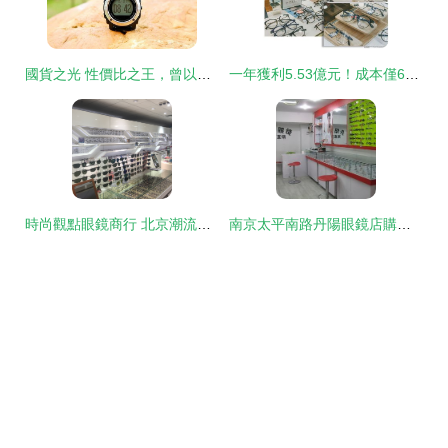
國貨之光 性價比之王，曾以三分之一價格挑戰佳明頌拓的運動手表傳奇
一年獲利5.53億元！成本僅6元的眼鏡片，明月為何敢賣千百元？——鏡片行業的“鐘表銷售”邏輯
時尚觀點眼鏡商行 北京潮流配鏡之選
南京太平南路丹陽眼鏡店購物指南 電話、地址、價格與營業時間一覽