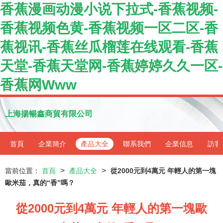
香蕉漫画动漫小说下拉式-香蕉视频-
香蕉视频色黄-香蕉视频一区二区-香
蕉视讯-香蕉丝瓜榴莲在线观看-香蕉
天堂-香蕉天堂网-香蕉婷婷久久一区-
香蕉网Www
上海揚暢鑫商貿有限公司
首頁
企業簡介
產品大全
聯系我們
企業信息
訪客
>
>
當前位置：
首頁
產品大全
從2000元到4萬元 年輕人的第一塊
歐米茄，真的“香”嗎？
從2000元到4萬元 年輕人的第一塊歐