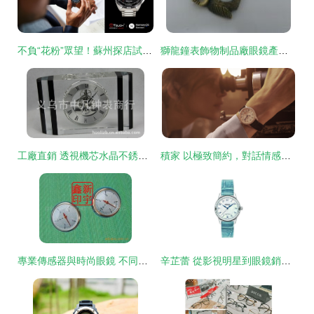
不負“花粉”眾望！蘇州探店試駕賽力斯華為智選SF5，智能座艙體驗驚艷，銷售顧問化身“眼鏡”專家
獅龍鐘表飾物制品廠眼鏡產品圖鑒 匠心工藝與時尚品味的融合
工廠直銷 透視機芯水晶不銹鋼材質鈦金座鐘特價現貨
積家 以極致簡約，對話情感深處
專業傳感器與時尚眼鏡 不同領域的優質供應商網絡
辛芷蕾 從影視明星到眼鏡銷售的行業典范