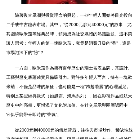
隨著復古風潮與投資理念的興起，一些年輕人開始將目光投向
二手或中古鐘表市場。其中，“從2000元炒到40000元”的故事，尤
其圍繞歐米茄等經典品牌，頻頻成為社交媒體的熱議話題。這不禁
讓人思考：年輕人的第一塊歐米茄，究竟是消費升級的“香”，還是
市場泡沫下的“險”？
一方面，歐米茄作為擁有百年歷史的瑞士名表品牌，其設計、
工藝與歷史底蘊確實具備吸引力。對許多年輕人而言，擁有一塊歐
米茄，不僅是品味的象征，也可能是一種“跨越階層”的心理滿足。
特別是某些經典款式（如超霸、海馬系列），因在影視作品或航天
歷史中的亮相，更增添了文化附加值。在社交展示與圈層認同中，
它似乎能帶來即時的“香氣”。
從2000元到40000元的價差背后，往往與市場炒作、稀缺性敘